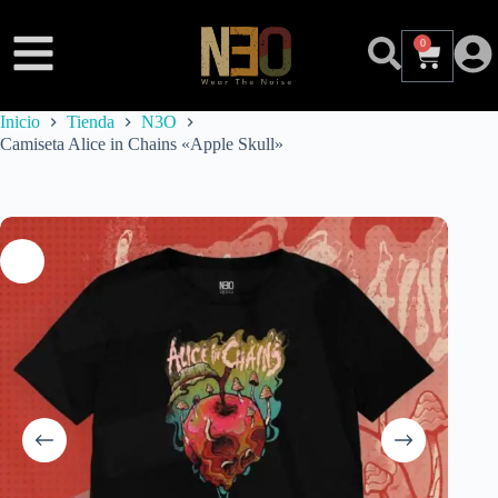
0
Inicio
Tienda
N3O
Camiseta Alice in Chains «Apple Skull»