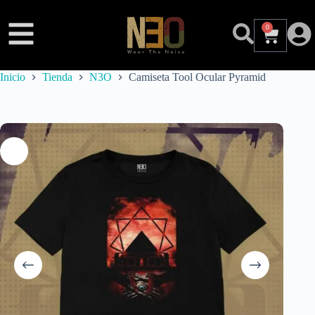
0
Inicio
Tienda
N3O
Camiseta Tool Ocular Pyramid