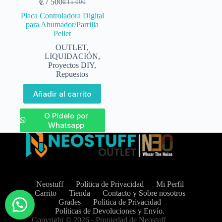
₡
7 500
₡
15 000
Placa Controladora Digital
para Ahumador/Parrilla
Pellet
OUTLET
,
LIQUIDACIÓN
,
Proyectos DIY
,
Repuestos
Añadir al carrito
O Pídelo por
Whatsapp
Neostuff
Política de Privacidad
Mi Perfil
Carrito
Tienda
Contacto y Sobre nosotros
Grades
Política de Privacidad
Políticas de Devoluciones y Envío.
Copyright © 2026 - Propiedad de Neostuff