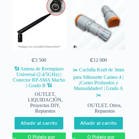
₡
3 500
₡
12 000
📶 Antena de Reemplazo
✂️ Cuchilla Kraft de 3mm
Universal (2.4/5GHz) |
para Silhouette Cameo 4 |
Conector RP-SMA Macho
¡Cortes Profundos y
| Grado B 📶
Manualidades! | Grado A
OUTLET
,
✂️
LIQUIDACIÓN
,
Proyectos DIY
,
OUTLET
,
Otros
,
Repuestos
Repuestos
Añadir al carrito
Añadir al carrito
O Pídelo por
O Pídelo por