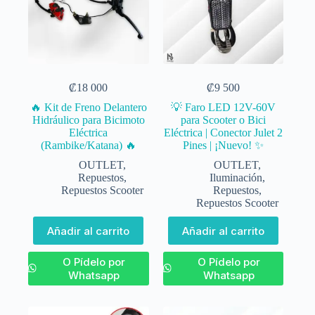
₡
18 000
₡
9 500
🔥 Kit de Freno Delantero
💡 Faro LED 12V-60V
Hidráulico para Bicimoto
para Scooter o Bici
Eléctrica
Eléctrica | Conector Julet 2
(Rambike/Katana) 🔥
Pines | ¡Nuevo! ✨
OUTLET
,
OUTLET
,
Repuestos
,
Iluminación
,
Repuestos Scooter
Repuestos
,
Repuestos Scooter
Añadir al carrito
Añadir al carrito
O Pídelo por
O Pídelo por
Whatsapp
Whatsapp