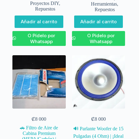
Proyectos DIY
,
Herramientas
,
Repuestos
Repuestos
Añadir al carrito
Añadir al carrito
O Pídelo por
O Pídelo por
Whatsapp
Whatsapp
₡
8 000
₡
8 000
🚗 Filtro de Aire de
🔊 Parlante Woofer de 15
Cabina Premium
Pulgadas (4 Ohm) | ¡Ideal
(HEPA/Carbón) |