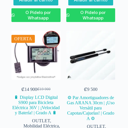
O Pídelo por
O Pídelo por
Whatsapp
Whatsapp
OFERTA
₡
14 900
₡
9 500
₡
19 900
🔋 Display LCD Digital
⚙️ Par Amortiguadores de
S900 para Bicicleta
Gas ARANA 30cm | ¡Uso
Eléctrica 36V | ¡Velocidad
Versátil para
y Batería! | Grado A 🔋
Capotas/Cajuelas! | Grado
A ⚙️
OUTLET
,
Mobilidad Eléctrica
,
OUTLET
,