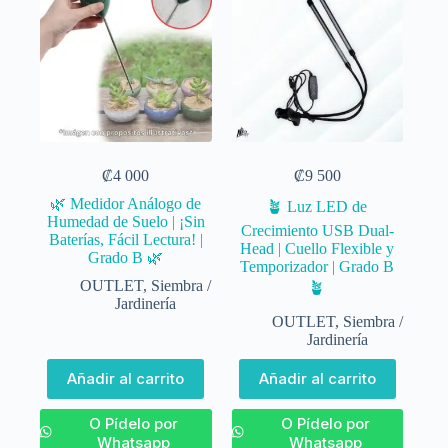
₡
4 000
₡
9 500
🌿 Medidor Análogo de
🪴 Luz LED de
Humedad de Suelo | ¡Sin
Crecimiento USB Dual-
Baterías, Fácil Lectura! |
Head | Cuello Flexible y
Grado B 🌿
Temporizador | Grado B
OUTLET
,
Siembra /
🪴
Jardinería
OUTLET
,
Siembra /
Jardinería
Añadir al carrito
Añadir al carrito
O Pídelo por
O Pídelo por
Whatsapp
Whatsapp