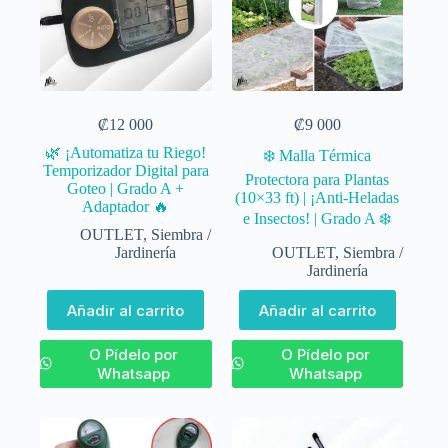
₡
12 000
₡
9 000
🌿 ¡Automatiza tu Riego!
❄️ Malla Térmica
Temporizador Digital para
Protectora para Plantas
Goteo | Grado A +
(10×33 ft) | ¡Anti-Heladas
Adaptador 🔥
e Insectos! | Grado A ❄️
OUTLET
,
Siembra /
Jardinería
OUTLET
,
Siembra /
Jardinería
Añadir al carrito
Añadir al carrito
O Pídelo por
O Pídelo por
Whatsapp
Whatsapp