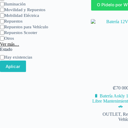
Iluminación
O Pídelo por 
Movilidad y Repuestos
Mobilidad Eléctrica
Repuestos
Repuestos para Vehículo
Repuestos Scooter
Otros
Ver más…
Estado
Hay existencias
Aplicar
₡
70 00
🔋 Batería Aokly 
Libre Mantenimient
🚗
OUTLET
,
Re
Vehí