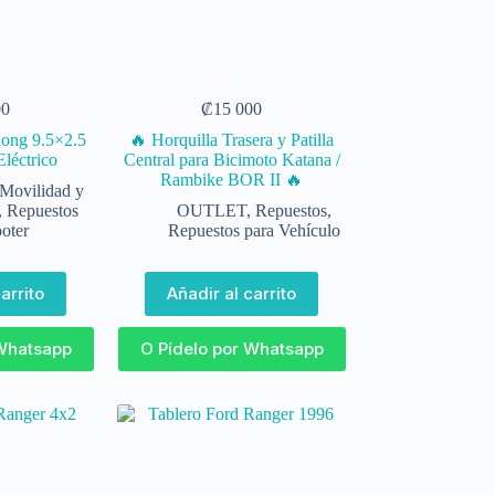
00
₡
15 000
dong 9.5×2.5
🔥 Horquilla Trasera y Patilla
Eléctrico
Central para Bicimoto Katana /
Rambike BOR II 🔥
Movilidad y
,
Repuestos
OUTLET
,
Repuestos
,
oter
Repuestos para Vehículo
arrito
Añadir al carrito
 Whatsapp
O Pídelo por Whatsapp