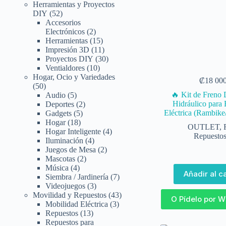
Herramientas y Proyectos
DIY
52
Accesorios
Electrónicos
2
Herramientas
15
Impresión 3D
11
Proyectos DIY
30
Ventialdores
10
Hogar, Ocio y Variedades
₡
18 00
50
🔥 Kit de Freno 
Audio
5
Hidráulico para
Deportes
2
Eléctrica (Rambike
Gadgets
5
Hogar
18
OUTLET
,
Hogar Inteligente
4
Repuestos
Iluminación
4
Juegos de Mesa
2
Mascotas
2
Música
4
Añadir al ca
Siembra / Jardinería
7
Videojuegos
3
Movilidad y Repuestos
43
O Pídelo por 
Mobilidad Eléctrica
3
Repuestos
13
Repuestos para