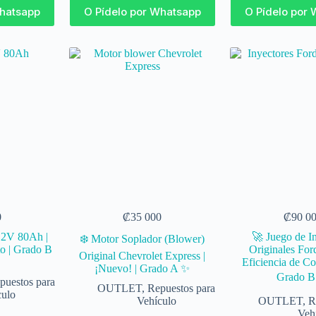
Whatsapp
O Pídelo por Whatsapp
O Pídelo por
0
₡
35 000
₡
90 0
12V 80Ah |
🚀 Juego de I
❄️ Motor Soplador (Blower)
o | Grado B
Originales For
Original Chevrolet Express |
Eficiencia de Co
¡Nuevo! | Grado A ✨
Grado B 
puestos para
OUTLET
,
Repuestos para
culo
Vehículo
OUTLET
,
R
Veh