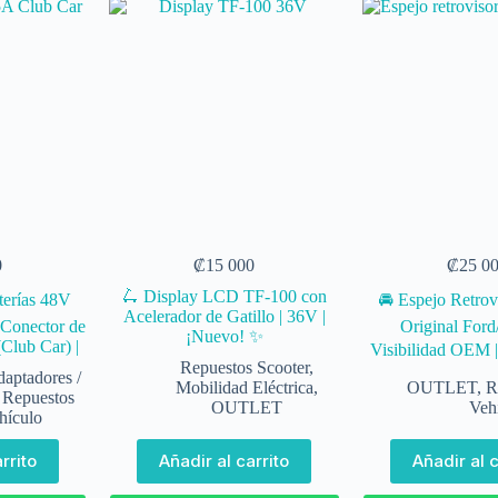
0
₡
15 000
₡
25 0
🛴 Display LCD TF-100 con
terías 48V
🚘 Espejo Retrov
Acelerador de Gatillo | 36V |
Conector de
Original Ford
¡Nuevo! ✨
Club Car) |
Visibilidad OEM |
Repuestos Scooter
,
aptadores /
Mobilidad Eléctrica
,
OUTLET
,
R
,
Repuestos
OUTLET
Veh
hículo
rrito
Añadir al carrito
Añadir al c