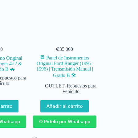
00
₡
35 000
🏁 Panel de Instrumentos
eno Original
Original Ford Ranger (1995-
nger 4×2 &
1996) | Transmisión Manual |
ado B 🚗
Grado B 🛠️
epuestos para
ículo
OUTLET
,
Repuestos para
Vehículo
arrito
Añadir al carrito
 Whatsapp
O Pídelo por Whatsapp