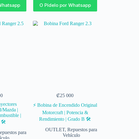
 Whatsapp
O Pídelo por Whatsapp
00
₡
25 000
nyectores
⚡ Bobina de Encendido Original
d/Mazda |
Motorcraft | Potencia &
mbustible |
Rendimiento | Grado B 🛠️
🛠️
OUTLET
,
Repuestos para
epuestos para
Vehículo
ículo