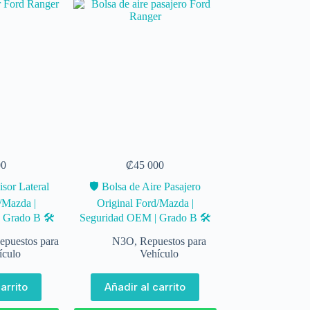
00
₡
45 000
isor Lateral
🛡️ Bolsa de Aire Pasajero
/Mazda |
Original Ford/Mazda |
 Grado B 🛠️
Seguridad OEM | Grado B 🛠️
epuestos para
N3O
,
Repuestos para
ículo
Vehículo
arrito
Añadir al carrito