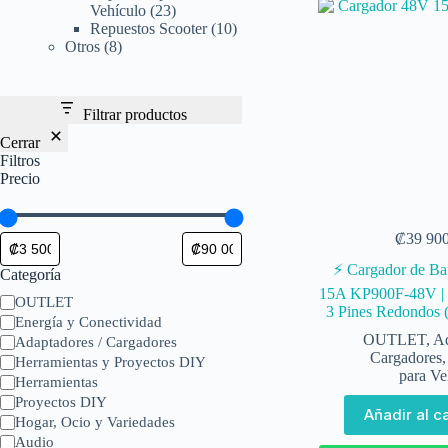
Vehículo
23
Repuestos Scooter
10
Otros
8
Filtrar productos
Cerrar
Filtros
Precio
₡
39 90
⚡ Cargador de Ba
Categoría
15A KP900F-48V | 
OUTLET
3 Pines Redondos (
Energía y Conectividad
OUTLET
,
Ad
Adaptadores / Cargadores
Cargadores
Herramientas y Proyectos DIY
para Ve
Herramientas
Proyectos DIY
Añadir al ca
Hogar, Ocio y Variedades
Audio