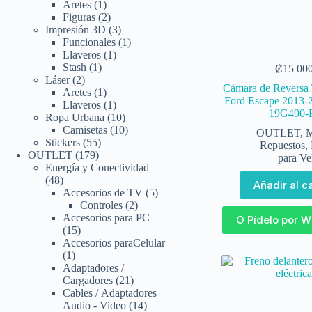
Aretes
1
Figuras
2
Impresión 3D
3
Funcionales
1
Llaveros
1
Stash
1
₡
15 00
Láser
2
Cámara de Reversa 
Aretes
1
Ford Escape 2013-
Llaveros
1
19G490-
Ropa Urbana
10
Camisetas
10
OUTLET
,
M
Stickers
55
Repuestos
,
OUTLET
179
para Ve
Energía y Conectividad
48
Añadir al ca
Accesorios de TV
5
Controles
2
Accesorios para PC
O Pídelo por 
15
Accesorios paraCelular
1
Adaptadores /
Cargadores
21
Cables / Adaptadores
Audio - Video
14