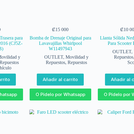
0
₡
15 000
₡
10 0
Trasera para
Bomba de Drenaje Original para
Llanta Sólida Ne
2016 (CJ5Z-
Lavavajillas Whirlpool
Para Scooter 
B)
W11497943
OUTLET
,
ovilidad y
OUTLET
,
Movilidad y
Repuestos
Repuestos
Repuestos
,
Repuestos
Sco
hículo
rrito
Añadir al carrito
Añadir al c
Whatsapp
O Pídelo por Whatsapp
O Pídelo por